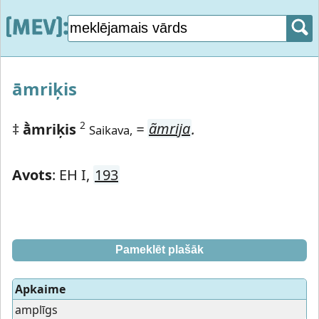
āmriķis
2
‡
ā̀mriķis
=
ãmrija
.
Saikava,
Avots
: EH I,
193
Pameklēt plašāk
Apkaime
amplīgs