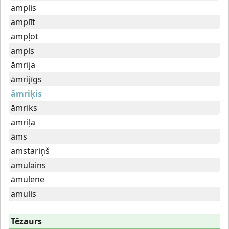
amplis
amplīt
ampļot
ampls
āmrija
āmrijīgs
āmriķis
āmriks
amriļa
āms
amstariņš
amulains
āmulene
amulis
Tēzaurs