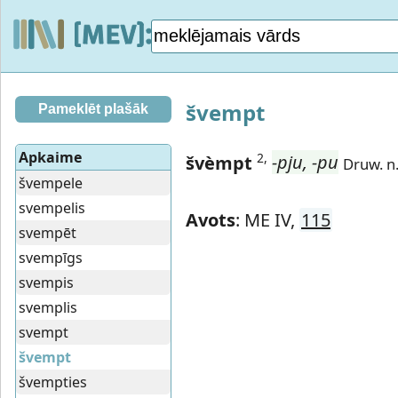
švempt
Pameklēt plašāk
Apkaime
2,
švèmpt
-pju, -pu
Druw. n.
švempele
svempelis
Avots
: ME IV,
115
svempēt
svempīgs
svempis
svemplis
svempt
švempt
švempties