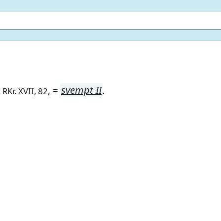
=
svempt II
.
 RKr. XVII, 82,