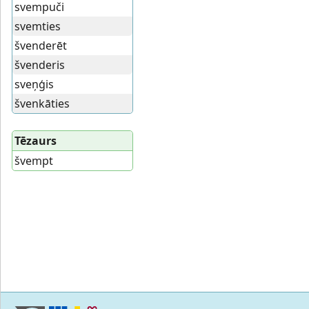
svempuči
svemties
švenderēt
švenderis
sveņģis
švenkāties
Tēzaurs
švempt