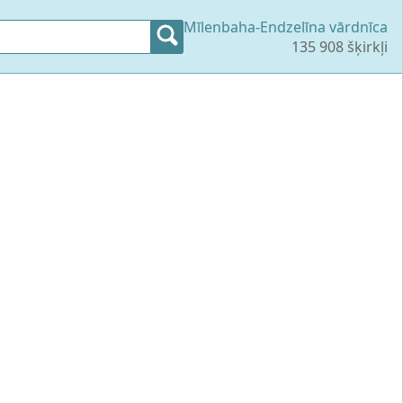
Mīlenbaha-Endzelīna vārdnīca
135 908 šķirkļi