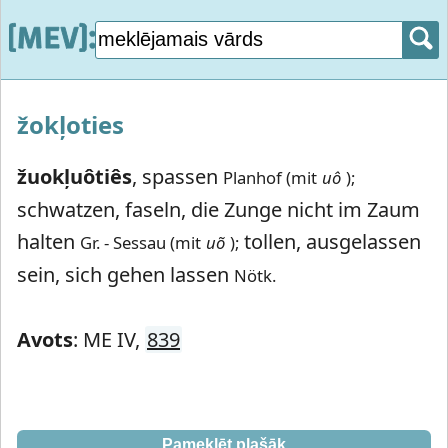
žokļoties
žuokļuôtiês
,
spassen
Planhof (mit
uô
);
schwatzen, faseln, die Zunge nicht im Zaum
halten
tollen, ausgelassen
Gr. - Sessau (mit
uõ
);
sein, sich gehen lassen
Nötk.
Avots
: ME IV,
839
Pameklēt plašāk