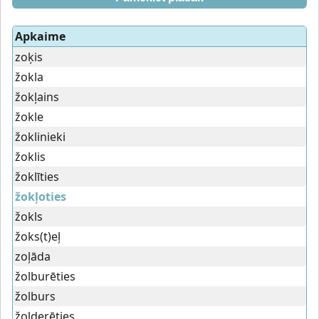
Apkaime
zoķis
žokla
žokļains
žokle
žoklinieki
žoklis
žoklīties
žokļoties
žokls
žoks(t)eļ
zoļāda
žolburēties
žolburs
žolderēties