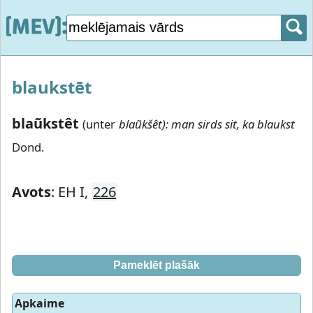
blaukstēt
blaũkstêt
(unter
blaũkšêt): man sirds sit, ka blaukst
Dond.
Avots
: EH I,
226
Pameklēt plašāk
Apkaime