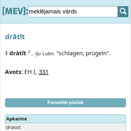
drātīt
2
‡
dràtît
"schlagen, prügeln".
,
-īju
Lubn.
Avots
: EH I,
331
Pameklēt plašāk
Apkaime
drasot