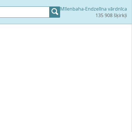
Mīlenbaha-Endzelīna vārdnīca
135 908 šķirkļi