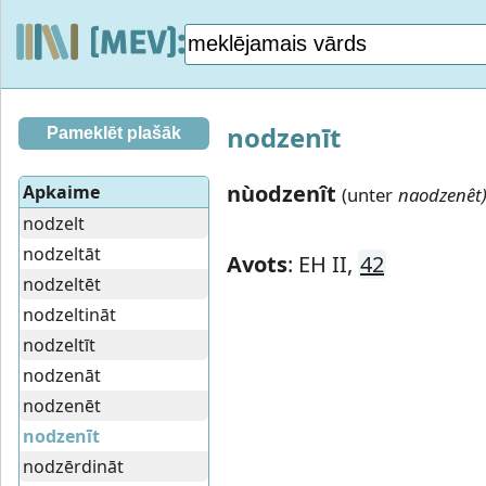
nodzenīt
Pameklēt plašāk
nùodzenît
Apkaime
(unter
naodzenêt)
nodzelt
nodzeltāt
Avots
: EH II,
42
nodzeltēt
nodzeltināt
nodzeltīt
nodzenāt
nodzenēt
nodzenīt
nodzērdināt