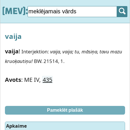
vaija
vaija
!
Interjektion:
vaija, vaija; tu, māsiņa, tavu mazu
kruoķautiņu!
BW. 21514, 1.
Avots
: ME IV,
435
Pameklēt plašāk
Apkaime