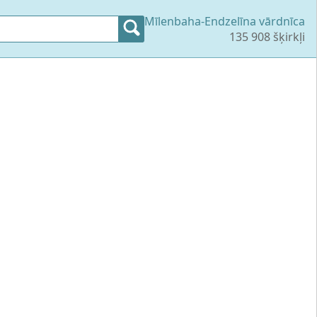
Mīlenbaha-Endzelīna vārdnīca
135 908 šķirkļi