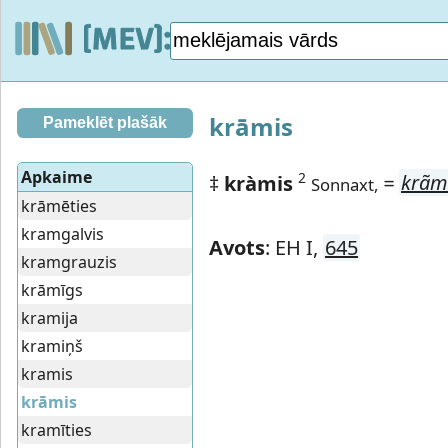
krāmis
Pameklēt plašāk
Apkaime
2
‡
kràmis
=
krãm
Sonnaxt,
krāmēties
kramgalvis
Avots
: EH I,
645
kramgrauzis
krāmīgs
kramija
kramiņš
kramis
krāmis
kramīties