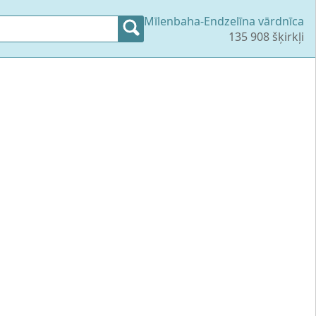
Mīlenbaha-Endzelīna vārdnīca
135 908 šķirkļi