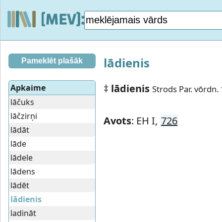
lādienis
Pameklēt plašāk
‡
lādienis
Apkaime
Strods Par. vōrdn. 
lāčuks
lāčzirņi
Avots
: EH I,
726
lādāt
lāde
lādele
lādens
lādēt
lādienis
ladināt