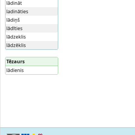
lādināt
ladināties
lādiņš
lādīties
lādzeklis
lādzēklis
Tēzaurs
lādienis