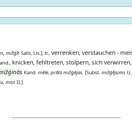
verrenken, verstauchen
- meis
n,
mižģît
Salis, Lis.], tr.,
knicken, fehltreten, stolpern, sich verwirren
and.,
mižģinās
Kand.
mēle, prāts mižģējas.
[Subst.
mižģẽjums
U.
u, mist
II.]