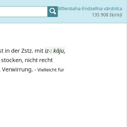
Mīlenbaha-Endzelīna vārdnīca
135 908 šķirkļi
t in der Zstz. mit
iz-: kāju,
, stocken, nicht recht
Verwirrung. -
,
Vielleicht für