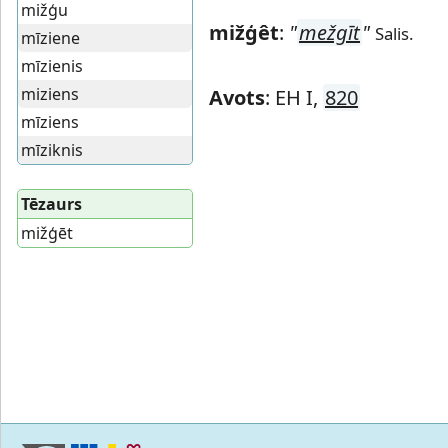
mižģu
mižģêt
:
"
mežgīt
"
Salis.
mīziene
mīzienis
miziens
Avots
: EH I,
820
mīziens
mīziknis
Tēzaurs
mižģēt