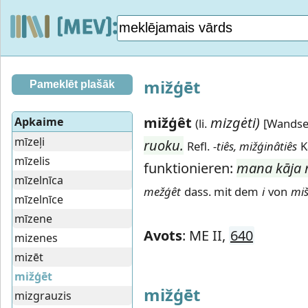
mižģēt
Pameklēt plašāk
mižģêt
mizgėti)
Apkaime
(li.
[Wandse
mīzeļi
ruoku.
Refl.
-tiês, mižģinâtiês
K
mīzelis
funktionieren:
mana kāja 
mīzelnīca
mežģêt
dass. mit dem
i
von
miš
mīzelnīce
mīzene
Avots
: ME II,
640
mizenes
mizēt
mižģēt
mižģēt
mizgrauzis