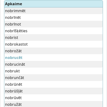
Apkaime
nobrimmēt
nobrīnēt
nobrīnot
nobrīšķēties
nobrist
nobrokastot
nobrožāt
nobrucēt
nobrucināt
nobrukt
nobrunčāt
nobrūnēt
nobrūšļāt
nobrūvēt
nobružāt