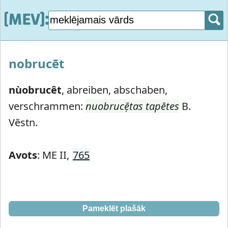
nobrucēt
nùobrucêt
,
abreiben, abschaben,
verschrammen:
nuobrucē̦tas tapētes
B.
Vēstn.
Avots
: ME II,
765
Pameklēt plašāk