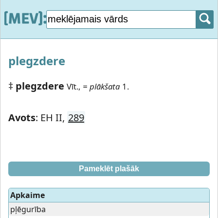
plegzdere
‡
plegzdere
Vīt.,
= plākšata
1.
Avots
: EH II,
289
Pameklēt plašāk
Apkaime
pļēgurība