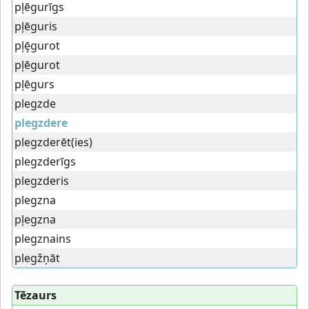
pļēgurīgs
pļēguris
pļȩ̄gurot
pļēgurot
pļēgurs
plegzde
plegzdere
plegzderēt(ies)
plegzderīgs
plegzderis
plegzna
pļegzna
plegznains
plegžņāt
Tēzaurs