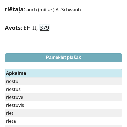
riẽtaļa
:
auch (mit
ie
) A.-Schwanb.
Avots
: EH II,
379
Pameklēt plašāk
Apkaime
riestu
riestus
riestuve
riestuvis
riet
rieta