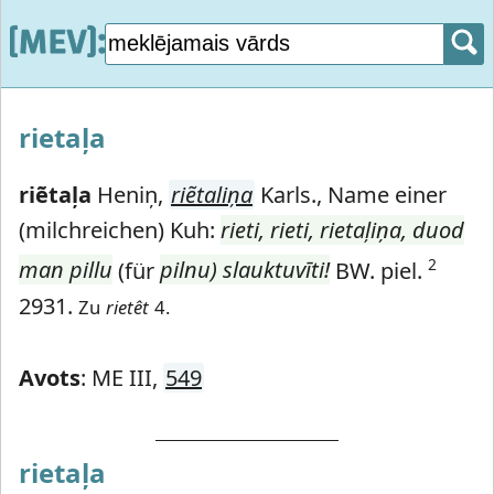
rietaļa
riẽtaļa
Heniņ,
riẽtaliņa
Karls.,
Name einer
(milchreichen) Kuh:
rieti, rieti, rietaļiņa, duod
2
man pillu
(für
pilnu) slauktuvīti!
BW. piel.
2931.
Zu
rietêt
4.
Avots
: ME III,
549
rietaļa