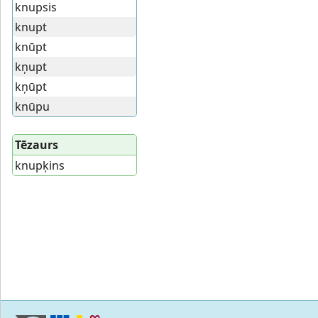
knupsis
knupt
knūpt
kņupt
kņūpt
knūpu
Tēzaurs
knupķins