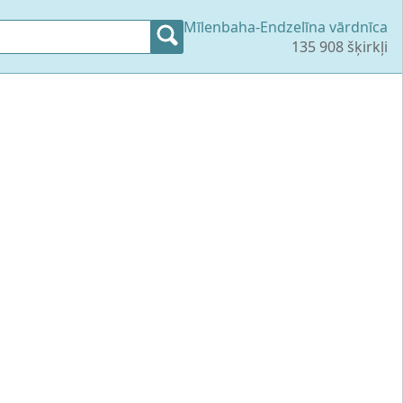
Mīlenbaha-Endzelīna vārdnīca
135 908 šķirkļi