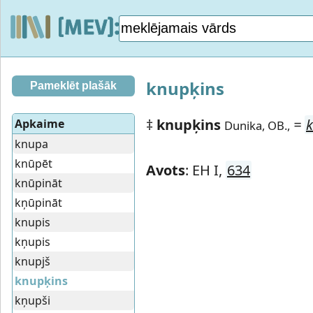
knupķins
Pameklēt plašāk
‡
knupķins
=
k
Apkaime
Dunika, OB.,
knupa
knūpēt
Avots
: EH I,
634
knūpināt
kņūpināt
knupis
kņupis
knupjš
knupķins
kņupši