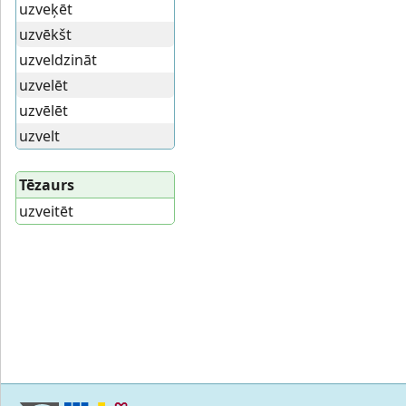
uzveķēt
uzvēkšt
uzveldzināt
uzvelēt
uzvēlēt
uzvelt
Tēzaurs
uzveitēt