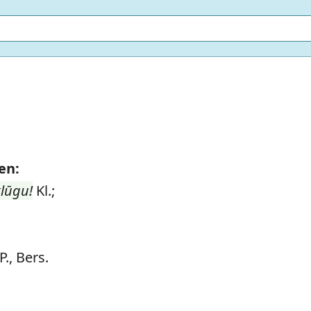
en:
klūgu!
Kl.;
., Bers.