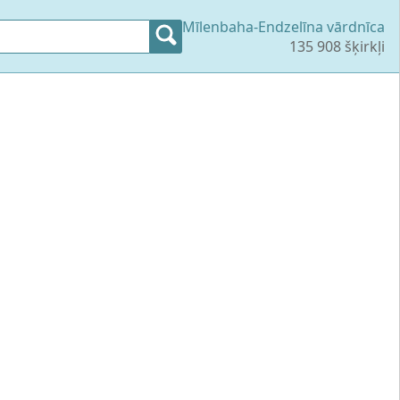
Mīlenbaha-Endzelīna vārdnīca
135 908 šķirkļi