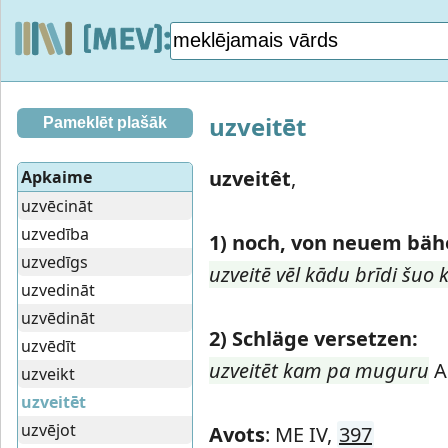
uzveitēt
Pameklēt plašāk
uzveitêt
,
Apkaime
uzvēcināt
uzvedība
1)
noch, von neuem bäh
uzvedīgs
uzveitē vēl kādu brīdi šuo 
uzvedināt
uzvēdināt
2)
Schläge versetzen:
uzvēdīt
uzveitēt kam pa muguru
AP
uzveikt
uzveitēt
uzvējot
Avots
: ME IV,
397