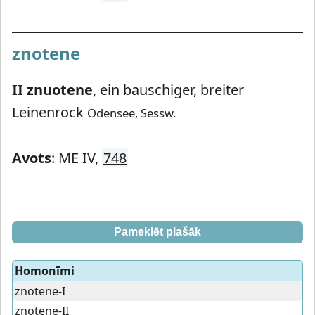
znotene
II znuotene
,
ein bauschiger, breiter
Leinenrock
Odensee, Sessw.
Avots
: ME IV,
748
Pameklēt plašāk
Homonīmi
znotene-I
znotene-II