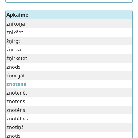
Apkaime
žņīkoņa
znikšēt
žņirgt
žņirka
žņirkstēt
znods
žņorgāt
znotene
znotenēt
znotens
znotēns
znotēties
znotiņš
znotis