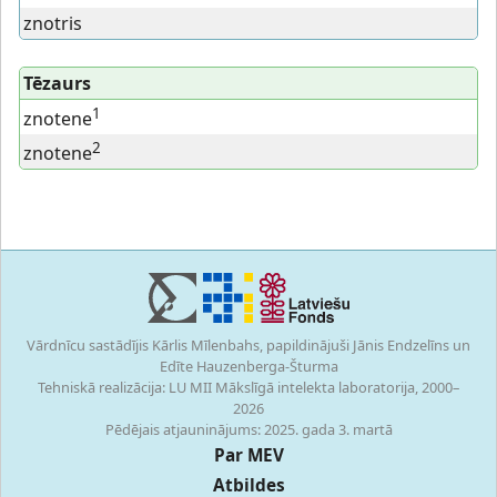
znotris
Tēzaurs
1
znotene
2
znotene
Vārdnīcu sastādījis Kārlis Mīlenbahs, papildinājuši Jānis Endzelīns un
Edīte Hauzenberga-Šturma
Tehniskā realizācija: LU MII Mākslīgā intelekta laboratorija, 2000–
2026
Pēdējais atjauninājums: 2025. gada 3. martā
Par MEV
Atbildes