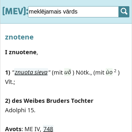
znotene
I znuotene
,
2
1)
"
znuota sieva
"
(mit
uõ
) Nötk., (mit
ùo
)
Vīt.;
2)
des Weibes Bruders Tochter
Adolphi 15.
Avots
: ME IV,
748